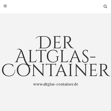
Der
Altglas-
Container
www.altglas-container.de