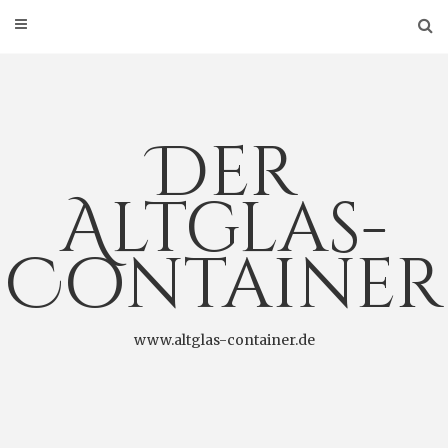
Der
Altglas-
Container
www.altglas-container.de