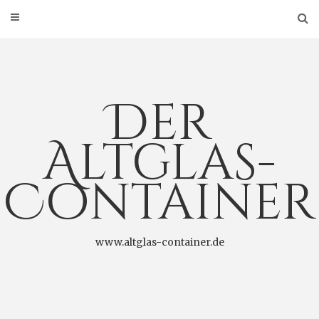
Der
Altglas-
Container
www.altglas-container.de