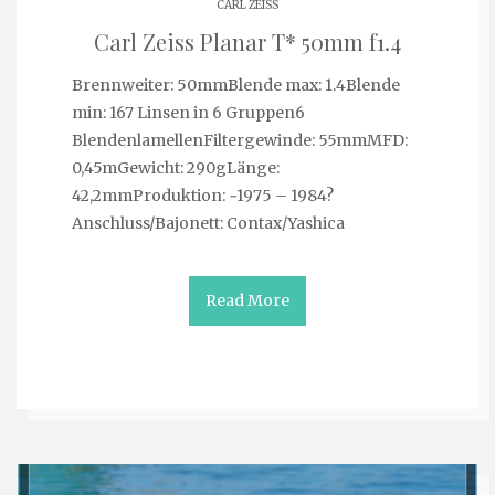
CARL ZEISS
Carl Zeiss Planar T* 50mm f1.4
Brennweiter: 50mmBlende max: 1.4Blende
min: 167 Linsen in 6 Gruppen6
BlendenlamellenFiltergewinde: 55mmMFD:
0,45mGewicht: 290gLänge:
42,2mmProduktion: ~1975 – 1984?
Anschluss/Bajonett: Contax/Yashica
Read More