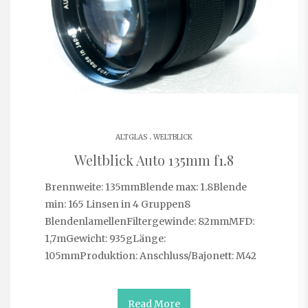
.
ALTGLAS
WELTBLICK
Weltblick Auto 135mm f1.8
Brennweite: 135mmBlende max: 1.8Blende
min: 165 Linsen in 4 Gruppen8
BlendenlamellenFiltergewinde: 82mmMFD:
1,7mGewicht: 935gLänge:
105mmProduktion: Anschluss/Bajonett: M42
Read More