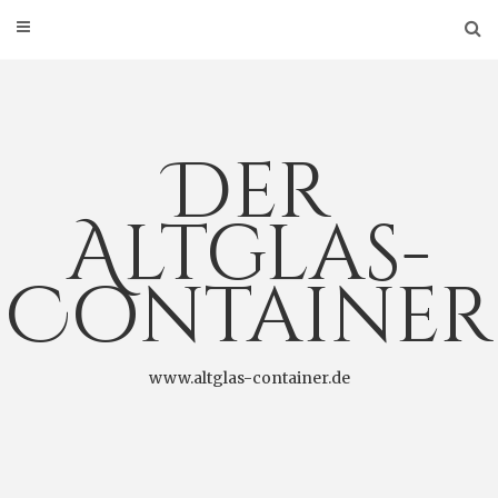
Der
Altglas-
Container
www.altglas-container.de