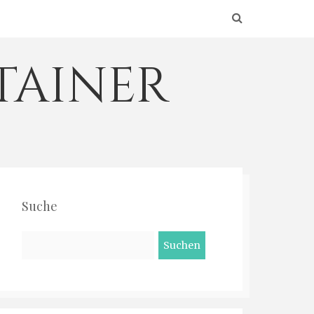
tainer
Suche
Suchen
nach: