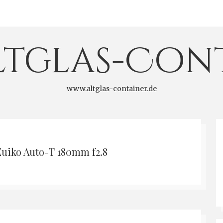
ltglas-Con
www.altglas-container.de
uiko Auto-T 180mm f2.8